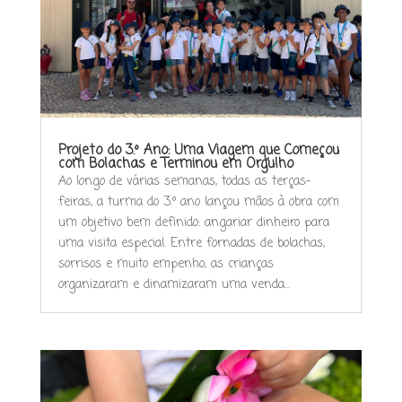
Projeto do 3.º Ano: Uma Viagem que Começou
com Bolachas e Terminou em Orgulho
Ao longo de várias semanas, todas as terças-
feiras, a turma do 3.º ano lançou mãos à obra com
um objetivo bem definido: angariar dinheiro para
uma visita especial. Entre fornadas de bolachas,
sorrisos e muito empenho, as crianças
organizaram e dinamizaram uma venda...