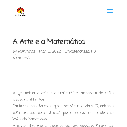
A Arte e a Matemática
by
joaninhas
|
Mar 6, 2022
|
Uncategorized
|
0
comments
A geometria, a arte e a matemática andaram de mãos
dadas no Bibe Azul.
Partimos das formas que compõem a obra “Quadrados
com círculos concêntricos” para reconstruir a obra de
Wassily Kandinsky.
Através dos Blocos Lógicos, foi-nos possível manipular